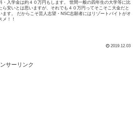
料・入学金は約４０万円もします。 世間一般の四年生の大学等に比
たら安いとは思いますが、それでも４０万円ってそこそこ大金だと
います。 だからこそ芸人志望・NSC志願者にはリゾートバイトがオ
スメ！！
2019.12.03
ンサーリンク