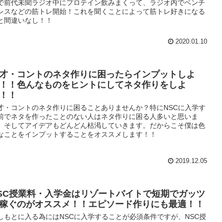
で前代未聞ラジオ中にプロテイン飲みまくって、ラジオ内でベンチ
レスなどの筋トレ開始！これを聞くことによって筋トレ好きになる
と間違いなし！！
2020.01.10
才・コントのネタ作りに困ったらインプットしよ
！！色んなものをヒントにしてネタ作りをしよ
！！
才・コントのネタ作りに困ることありませんか？特にNSCに入学す
前でネタを作ったことのない人はネタ作りに困る人多いと思いま
。そしてアイデアもどんどん枯渇していきます。だからこそ僕は色
なことをインプットすることをオススメします！！
2019.12.05
SC授業料・入学金はリゾートバイトで短期でガッツ
稼ぐのがオススメ！！エピソード作りにも最適！！
しもとに入る為にはNSCに入学することが必須条件ですが、NSC授