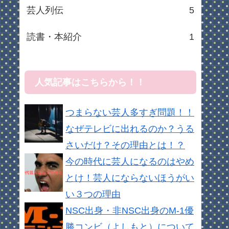
芸人列伝
5
読書・本紹介
1
人気記事はこちらから！！
つまらない芸人多すぎ問題！！
なぜテレビに出れるのか？うる
さいだけ？その理由とは！？
今の時代に芸人になるのはやめ
とけ！芸人にならないほうがい
い３つの理由
NSC出身・非NSC出身のM-1優
勝コンビ（よしもと）について