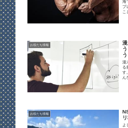
海
プ
こ
漫
お役たち情報
う
う
漫
る
す
ん
N
お役たち情報
リ
よ