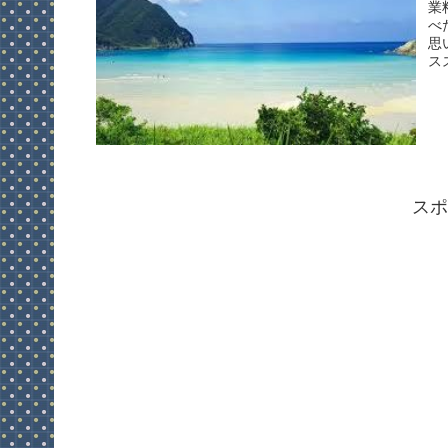
業
べ
思
ス
スポ