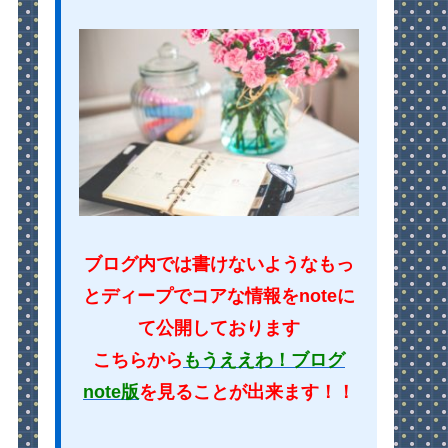
ブログ内では書けないようなもっ
とディープでコアな情報をnoteに
て公開しております
こちらから
もうええわ！ブログ
note版
を見ることが出来ます！！