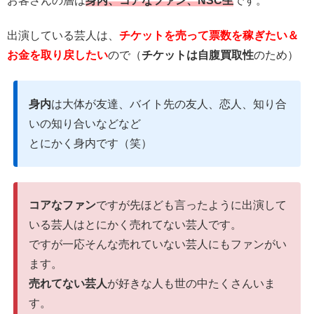
お客さんの層は
身内、コアなファン、NSC生
です。
出演している芸人は、
チケットを売って票数を稼ぎたい＆
お金を取り戻したい
ので（
チケットは自腹買取性
のため）
身内
は大体が友達、バイト先の友人、恋人、知り合
いの知り合いなどなど
とにかく身内です（笑）
コアなファン
ですが先ほども言ったように出演して
いる芸人はとにかく売れてない芸人です。
ですが一応そんな売れていない芸人にもファンがい
ます。
売れてない芸人
が好きな人も世の中たくさんいま
す。