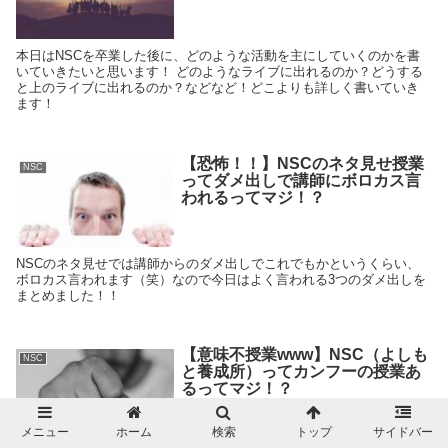
本日はNSCを卒業した後に、どのような活動を主にしていくのかを書
いていきたいと思います！ どのようなライブに出れるのか？どうする
と上のライブに出れるのか？などなど！どこよりも詳しく書いていき
ます！
【恐怖！！】NSCのネタ見せ授業
NSC
ってダメ出しで講師にボロカス言
われるってマジ！？
NSCのネタ見せでは講師からのダメ出しでこれでもかというくらい、
ボロカス言われます（笑）なので今日はよく言われる3つのダメ出しを
まとめました！！
【意味不授業www】NSC（よしも
NSC
と養成所）ってカンフーの授業あ
るってマジ！？
メニュー
ホーム
検索
トップ
サイドバー