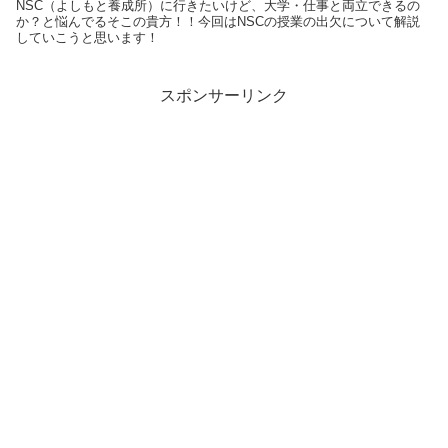
NSC（よしもと養成所）に行きたいけど、大学・仕事と両立できるの
か？と悩んでるそこの貴方！！今回はNSCの授業の出欠について解説
していこうと思います！
スポンサーリンク