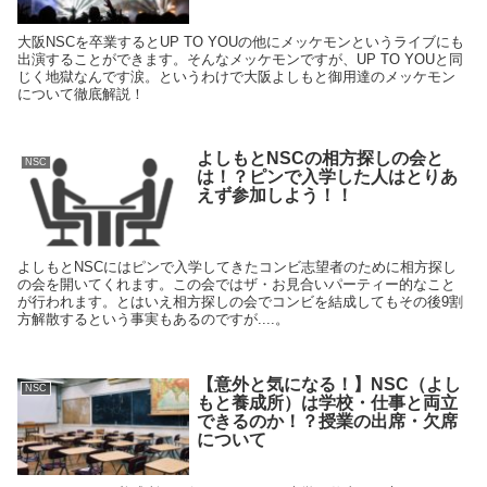
大阪NSCを卒業するとUP TO YOUの他にメッケモンというライブにも
出演することができます。そんなメッケモンですが、UP TO YOUと同
じく地獄なんです涙。というわけで大阪よしもと御用達のメッケモン
について徹底解説！
よしもとNSCの相方探しの会と
NSC
は！？ピンで入学した人はとりあ
えず参加しよう！！
よしもとNSCにはピンで入学してきたコンビ志望者のために相方探し
の会を開いてくれます。この会ではザ・お見合いパーティー的なこと
が行われます。とはいえ相方探しの会でコンビを結成してもその後9割
方解散するという事実もあるのですが....。
【意外と気になる！】NSC（よし
NSC
もと養成所）は学校・仕事と両立
できるのか！？授業の出席・欠席
について