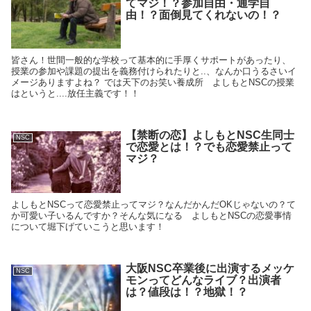
てマジ！？参加自由・通学自
由！？面倒見てくれないの！？
皆さん！世間一般的な学校って基本的に手厚くサポートがあったり、
授業の参加や課題の提出を義務付けられたりと..、なんか口うるさいイ
メージありますよね？ では天下のお笑い養成所 よしもとNSCの授業
はというと....放任主義です！！
【禁断の恋】よしもとNSC生同士
NSC
で恋愛とは！？でも恋愛禁止って
マジ？
よしもとNSCって恋愛禁止ってマジ？なんだかんだOKじゃないの？て
か可愛い子いるんですか？そんな気になる よしもとNSCの恋愛事情
について堀下げていこうと思います！
大阪NSC卒業後に出演するメッケ
NSC
モンってどんなライブ？出演者
は？値段は！？地獄！？