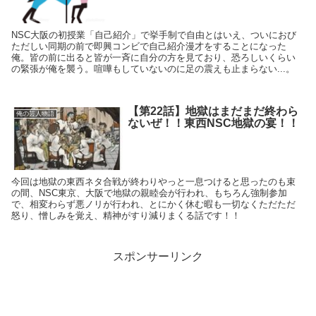
NSC大阪の初授業「自己紹介」で挙手制で自由とはいえ、ついにおび
ただしい同期の前で即興コンビで自己紹介漫才をすることになった
俺。皆の前に出ると皆が一斉に自分の方を見ており、恐ろしいくらい
の緊張が俺を襲う。喧嘩もしていないのに足の震えも止まらない...。
【第22話】地獄はまだまだ終わら
俺の芸人物語
ないぜ！！東西NSC地獄の宴！！
今回は地獄の東西ネタ合戦が終わりやっと一息つけると思ったのも束
の間、NSC東京、大阪で地獄の親睦会が行われ、もちろん強制参加
で、相変わらず悪ノリが行われ、とにかく休む暇も一切なくただただ
怒り、憎しみを覚え、精神がすり減りまくる話です！！
スポンサーリンク