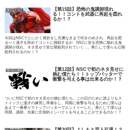
【第15話】恐怖の鬼講師現れ
俺の芸人物語
る！！コントを武器に再起を図れ
るか！？
今回はNSCでとにかく挫折をし完膚なきまで叩きのめされ、再起を図
るべく漫才を辞めてコントに挑戦するが、NSCに皆を恐怖に陥れる鬼
講師が現れ、ネタ見せで皆公開処刑されていく...。果たして僕らも公開
処刑されるのか！？
【第12話】NSCで初のネタ見せに
俺の芸人物語
挑む僕たち！！トップバッターで
衝撃を与える事は出来るのか！？
ついにNSCで初のネタ見せの挑む僕たち。この日のために誰よりもス
トイックに漫才の練習し準備をし、同期に衝撃を与えるために僕らは
あえて一番乗りでトップバッターでエントリーした。果たして僕らは
同期、講師、先輩に圧倒的インパクトを与えることができるのか！？
【第30話】よしもと芸人引退！？