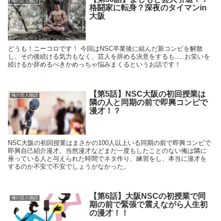
俺の芸人物語
格闘家に転身？深夜のタイマンin
大阪
どうも！ニーコロです！ 今回はNSC卒業後に組んだ新コンビを解散
し、その後続ける気力もなく、芸人を辞める決意をするも.....お笑いを
続けるか辞めるべきかめっちゃ悩みまくるというお話です！
【第5話】NSC大阪の初回授業は
俺の芸人物語
隣の人と同期の前で即興コンビで
漫才！？
NSC大阪の初回授業はまさかの100人以上いる同期の前で即興コンビで
即興自己紹介漫才。当然漫才などまだ一度もしたことのない俺は隣に
座っている人と与えられた時間でネタ作り、練習をし、本当に漫才を
するのか不安で不安でしょうがなかった。
【第6話】大阪NSCの初授業で同
俺の芸人物語
期の前で緊張で震えながら人生初
の漫才！！