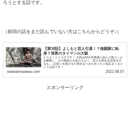
ろうとする話です。
（前回の話をまだ読んでいない方はこちらからどうぞ↓）
【第30話】よしもと芸人引退！？格闘家に転
身？深夜のタイマンin大阪
どうも！ニーコロです！ 今回はNSC卒業後に組んだ新コンビ
を解散し、その後続ける気力もなく、芸人を辞める決意をす
るも.....お笑いを続けるか辞めるべきかめっちゃ悩みまくると
いうお話です！
owaraimouewa.com
2022.08.07
スポンサーリンク