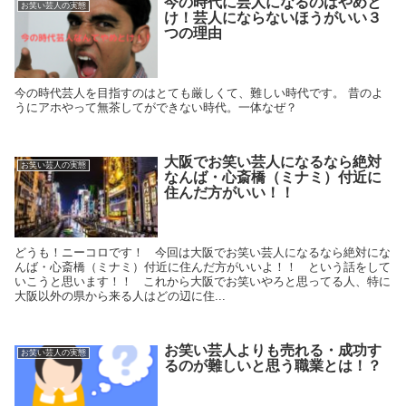
今の時代に芸人になるのはやめと
お笑い芸人の実態
け！芸人にならないほうがいい３
つの理由
今の時代芸人を目指すのはとても厳しくて、難しい時代です。 昔のよ
うにアホやって無茶してができない時代。一体なぜ？
大阪でお笑い芸人になるなら絶対
お笑い芸人の実態
なんば・心斎橋（ミナミ）付近に
住んだ方がいい！！
どうも！ニーコロです！ 今回は大阪でお笑い芸人になるなら絶対にな
んば・心斎橋（ミナミ）付近に住んだ方がいいよ！！ という話をして
いこうと思います！！ これから大阪でお笑いやろと思ってる人、特に
大阪以外の県から来る人はどの辺に住...
お笑い芸人よりも売れる・成功す
お笑い芸人の実態
るのが難しいと思う職業とは！？