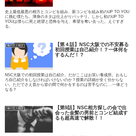
史上最低最悪の相方とコンビを組み、新コンビを組み初のUP TO YOU
に挑む僕たち。渾身のネタは仕上がりバッチリ。しかし初のUP TO
YOUは僕らに死と絶望と恐怖を与え、希望を奪い去った。えぐすぎ
る。
【第４話】NSC大阪での不安募る
俺の芸人物語
初回授業は自己紹介！？一体何を
するんだ！？
NSC大阪での初回授業は自己紹介。だがここはお笑い養成所。おもし
ろ自己紹介をしなければいけないのか？授業の詳細が全く分からな
い。ただでさえ昔から皆の間で何かをするのは苦手なのに....一体どう
なる？
【第9話】NSC相方探しの会で出
俺の芸人物語
会った金髪の男前とコンビ結成す
るも超高速で解散！！