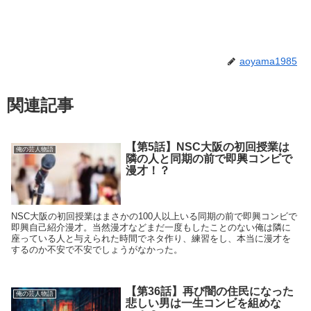
aoyama1985
関連記事
【第5話】NSC大阪の初回授業は
俺の芸人物語
隣の人と同期の前で即興コンビで
漫才！？
NSC大阪の初回授業はまさかの100人以上いる同期の前で即興コンビで
即興自己紹介漫才。当然漫才などまだ一度もしたことのない俺は隣に
座っている人と与えられた時間でネタ作り、練習をし、本当に漫才を
するのか不安で不安でしょうがなかった。
【第36話】再び闇の住民になった
俺の芸人物語
悲しい男は一生コンビを組めな