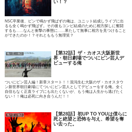
い！？
NSC卒業後、ピンで鳴かず飛ばずの俺は、ユニット結成しライブに出
るも全く鳴かず飛ばず。その後もコンビ結成のために相方探しに奮闘
するも......なんと衝撃の事態に......果たして無事に相方を見つけること
ができたのか！？それとももう無理笑？
【第32話】ザ・カオス大阪新世
俺の芸人物語
界・朝日劇場でついにピン芸人デ
ビューする俺
ついにピン芸人編！新章スタート！！混沌生む大阪のザ・カオスタウ
ン新世界朝日劇場にてついにピン芸人としてデビューをする俺。全く
自信もなく正直ライブにも出たくないが、もう俺は人生から逃げたく
ない！！俺は必死に向き合うんだ！！
【第28話】初UP TO YOUは僕らに
俺の芸人物語
死と絶望と恐怖を与え、希望を奪
い去った。