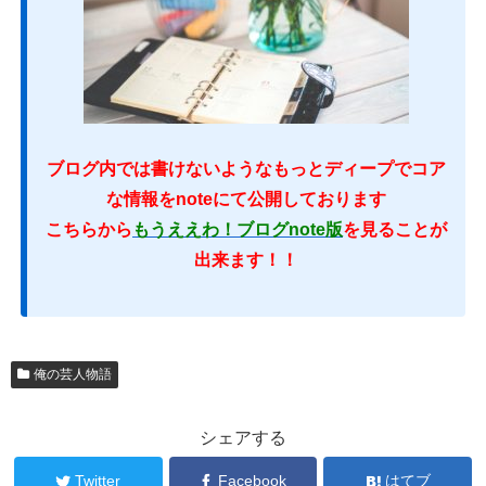
ブログ内では書けないようなもっとディープでコア
な情報をnoteにて公開しております
こちらから
もうええわ！ブログnote版
を見ることが
出来ます！！
俺の芸人物語
シェアする
Twitter
Facebook
はてブ