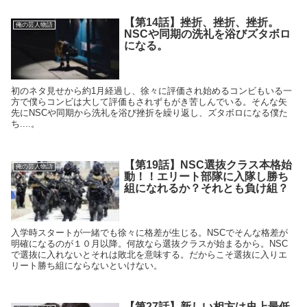
【第14話】挫折、挫折、挫折。
俺の芸人物語
NSCや同期の洗礼を浴びズタボロ
になる。
初のネタ見せから約1月経過し、徐々に評価され始めるコンビもいる一
方で僕らコンビは大して評価もされずもがき苦しんでいる。そんな矢
先にNSCや同期から洗礼を浴び挫折を繰り返し、ズタボロになる僕た
ち....。
【第19話】NSC選抜クラス本格始
俺の芸人物語
動！！エリート部隊に入隊し勝ち
組になれるか？それとも負け組？
入学時スタートが一緒でも徐々に格差が生じる。NSCでそんな格差が
明確になるのが１０月以降。何故なら選抜クラスが始まるから。NSC
で選抜に入れないとそれは敗北を意味する。だからこそ選抜に入りエ
リート勝ち組にならないといけない。
【第27話】新しい相方は史上最低