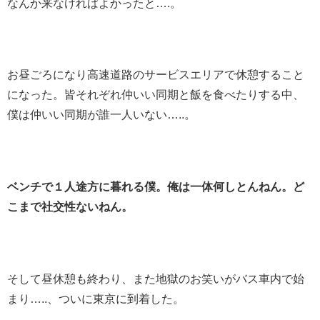
なんか来なければよかったと….。
お昼ごろになり高速道路のサービスエリアで休憩すること
になった。皆それぞれ仲いい同期と飯を食べたりする中、
僕は仲いい同期が誰一人いない…..。
ベンチで１人途方に暮れる僕。俺は一体何しとんねん。ど
こまで社交性ないねん。
そして昼休憩も終わり、また地獄のお笑いがバス車内で始
まり…..、ついに東京に到着した。