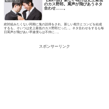
俺の芸人物語
のカス野郎。罵声が飛びあうネタ
合わせ……。
絶対組みたくない同期に鬼の説得をされ、新しい相方とコンビを結成
するも、そいつは史上最低のカス野郎だった..。ネタ合わせをするも毎
日罵声が飛びあい早速僕らは不仲に...。
スポンサーリンク