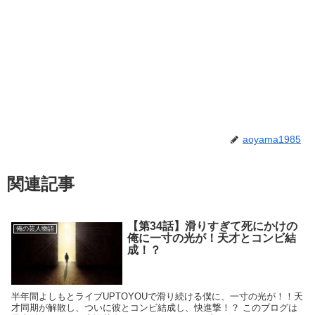
aoyama1985
関連記事
【第34話】滑りすぎて死にかけの
俺の芸人物語
俺に一寸の光が！天才とコンビ結
成！？
半年間よしもとライブUPTOYOUで滑り続ける僕に、一寸の光が！！天
才同期が解散し、ついに彼とコンビ結成し、快進撃！？ このブログは