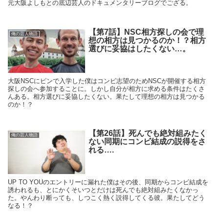
元大阪よしもとの底辺芸人のドキュメンタリーブログでござる。
【第7話】NSC相方探しの会で理
俺の芸人物語
想の相方は見つかるのか！？相方
選びに妥協はしたくない…。
大阪NSCにピンで入学した僕はコンビ志望のためNSCが開催する相方
探しの会へ参加することに。しかし自分が相方に求める条件はたくさ
んある。相方選びに妥協したくない。果たして理想の相方は見つかる
のか！？
【第26話】死んでも絶対組みたく
俺の芸人物語
ない同期にコンビ結成の説得をさ
れる….
UP TO YOUのエントリーに漏れた僕はその後、同期からコンビ結成を
誘われるも、とにかくそいつとだけは死んでも絶対組みたくなかっ
た。やんわり断っても、しつこく熱く説得してくる彼。果たしてどう
なる！？